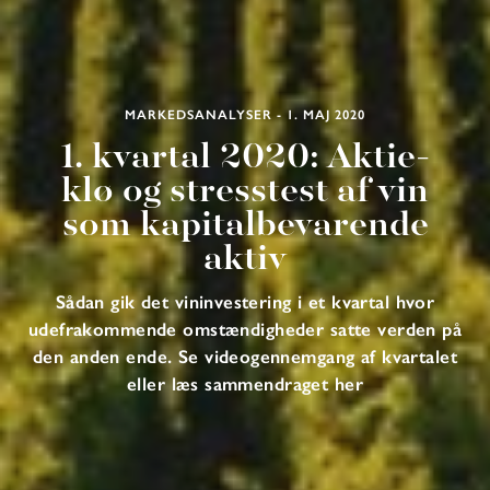
MARKEDSANALYSER - 1. MAJ 2020
1. kvartal 2020: Aktie-
klø og stresstest af vin
som kapitalbevarende
aktiv
Sådan gik det vininvestering i et kvartal hvor
udefrakommende omstændigheder satte verden på
den anden ende. Se videogennemgang af kvartalet
eller læs sammendraget her