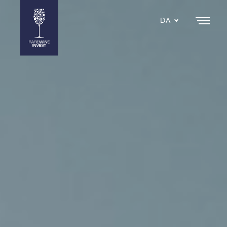
DA
EN
SE
IT
NL
ES