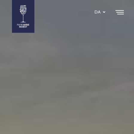
DA
EN
SE
IT
NL
ES