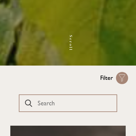
Scroll
Filter
Type:
Kategori:
Alle
Nyheder
Alle
Champagne
Investeringstips
Bourgogne
Italien
Markedsanalyser
Job
Bordeaux
Whisky
Øvrige