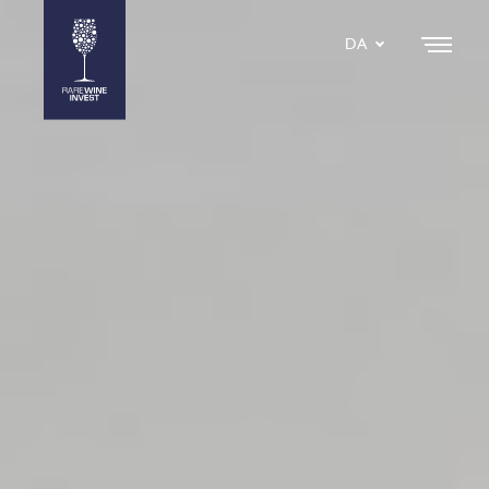
DA
EN
SE
IT
NL
ES