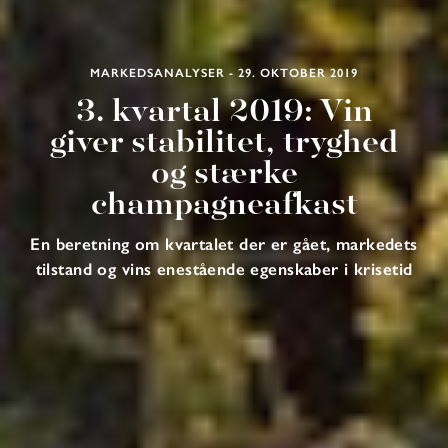
MARKEDSANALYSER - 29. OKTOBER 2019
3. kvartal 2019: Vin
giver stabilitet, tryghed
og stærke
champagneafkast
En beretning om kvartalet der er gået, markedets
tilstand og vins enestående egenskaber i krisetid