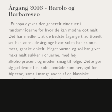
Årgang 2016 - Barolo og
Barbaresco
I Europa dyrkes der generelt vindruer i
randområderne for hvor de kan modne optimalt.
Det har medført, at de bedste årgange traditionelt
set har været de årgange hvor solen har skinnet
mest, ganske enkelt. Meget varme og sol har givet
maksimalt sukker i druerne, med høj
alkoholprocent og moden smag til følge. Dette gør
sig gældende i et koldt område som her, syd for
Alperne, samt i mange andre af de klassiske
vinområder i Europa. Klimaforandringerne har dog
været med til at ændre det billede en anelse. Fuld
solskin er ikke det mest ønskværdige scenarie hver
gang. I Piemonte, med især Barolo og Barbaresco,
kan vi netop med årgang 2015 og 2016 se hvad
forskellen er på fuld sol og lidt mindre sol, og især