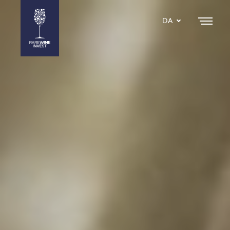
DA
EN
SE
IT
NL
ES