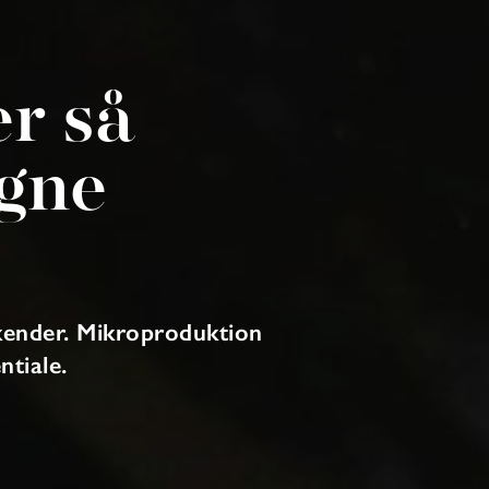
r så
gne
kender. Mikroproduktion
ntiale.