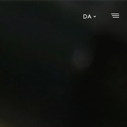
DA
EN
SE
IT
NL
ES