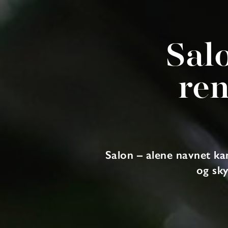
Sal
re
Salon – alene navnet k
og sky