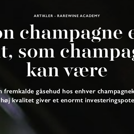
ARTIKLER - RAREWINE ACADEMY
on champagne e
nt, som champa
kan være
an fremkalde gåsehud hos enhver champagne
høj kvalitet giver et enormt investeringspote