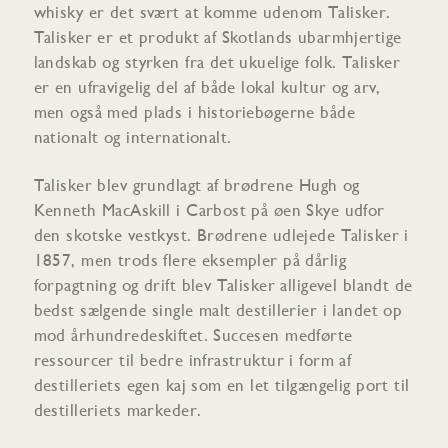
whisky er det svært at komme udenom Talisker.
Talisker er et produkt af Skotlands ubarmhjertige
landskab og styrken fra det ukuelige folk. Talisker
er en ufravigelig del af både lokal kultur og arv,
men også med plads i historiebøgerne både
nationalt og internationalt.
Talisker blev grundlagt af brødrene Hugh og
Kenneth MacAskill i Carbost på øen Skye udfor
den skotske vestkyst. Brødrene udlejede Talisker i
1857, men trods flere eksempler på dårlig
forpagtning og drift blev Talisker alligevel blandt de
bedst sælgende single malt destillerier i landet op
mod århundredeskiftet. Succesen medførte
ressourcer til bedre infrastruktur i form af
destilleriets egen kaj som en let tilgængelig port til
destilleriets markeder.