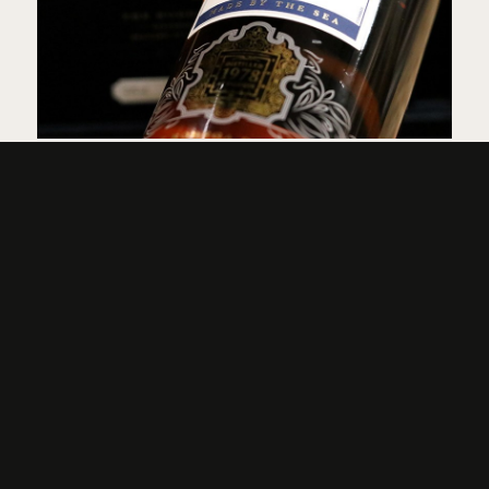
Talisker 1978 The Bodega Series - første frigivelse i 2018