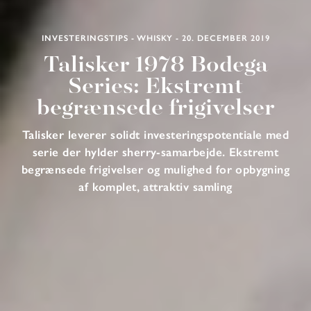
INVESTERINGSTIPS - WHISKY - 20. DECEMBER 2019
Talisker 1978 Bodega
Series: Ekstremt
begrænsede frigivelser
Talisker leverer solidt investeringspotentiale med
serie der hylder sherry-samarbejde. Ekstremt
begrænsede frigivelser og mulighed for opbygning
af komplet, attraktiv samling