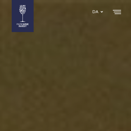
DA
EN
SE
IT
NL
ES